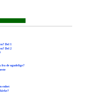
en? Del 1
en? Del 2
?
k fra de ugudelige?
neste
en enhet
 kirke?