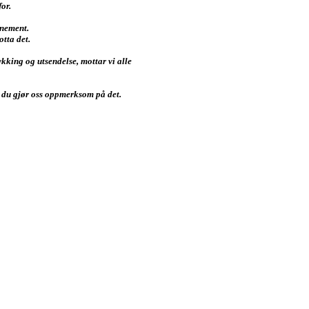
or.
nnement.
otta det.
kking og utsendelse, mottar vi alle
om du gjør oss oppmerksom på det.