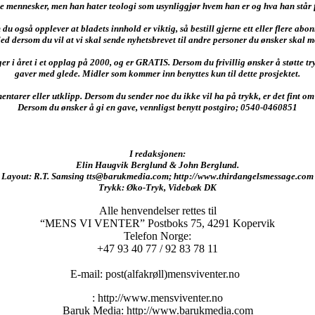
le mennesker, men han hater teologi som usynliggjør hvem han er og hva han står f
du også opplever at bladets innhold er viktig, så bestill gjerne ett eller flere abo
ed dersom du vil at vi skal sende nyhetsbrevet til andre personer du ønsker skal m
r i året i et opplag på 2000, og er GRATIS. Dersom du frivillig ønsker å støtte try
gaver med glede. Midler som kommer inn benyttes kun til dette prosjektet.
entarer eller utklipp. Dersom du sender noe du ikke vil ha på trykk, er det fint 
Dersom du ønsker å gi en gave, vennligst benytt postgiro; 0540-0460851
I redaksjonen:
Elin Haugvik Berglund & John Berglund.
Layout: R.T. Samsing tts@barukmedia.com; http://www.thirdangelsmessage.com
Trykk: Øko-Tryk, Videbæk DK
Alle henvendelser rettes til
“MENS VI VENTER” Postboks 75, 4291 Kopervik
Telefon Norge:
+47 93 40 77 / 92 83 78 11
E-mail: post(alfakrøll)mensviventer.no
: http://www.mensviventer.no
Baruk Media: http://www.barukmedia.com