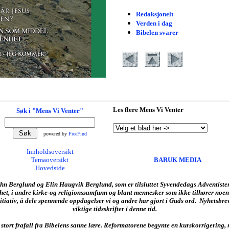
Redaksjonelt
Verden i dag
Bibelen svarer
Les flere Mens Vi Venter
Søk i "Mens Vi Venter"
powered by
FreeFind
Innholdsoversikt
Temaoversikt
BARUK MEDIA
Hovedside
Berglund og Elin Haugvik Berglund, som er tilsluttet Syvendedags Adventisten
het, i andre kirke-og religionssamfunn og blant mennesker som ikke tilhører noen
nitiativ, å dele spennende oppdagelser vi og andre har gjort i Guds ord. Nyhetsbrev
viktige tidsskrifter i denne tid.
t stort frafall fra Bibelens sanne lære. Reformatorene begynte en kurskorrigering, 