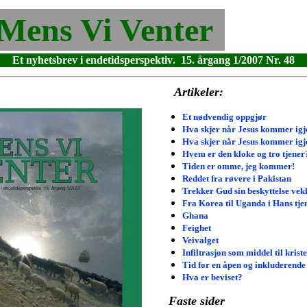
Mens Vi Venter
Et nyhetsbrev i endetidsperspektiv
. 15. årgang 1/2007 Nr. 48
Artikeler:
Et nødvendig oppgjør
Hva skjer når Jesus kommer igj
Hva skjer når Jesus kommer igj
Hvem er den kloke og tro tjener
Tiden er omme, jeg kommer!
Reddet fra røvere i Pakistan
Trekker Gud sin beskyttelse vek
Fra Korea til Uganda i Hans tje
Ghana
Feighet
Veivalget
Infiltrasjon som middel til krist
Tid for en åpen og inkluderende
Hva er beviset?
Faste sider