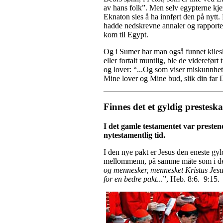
av hans folk”. Men selv egypterne kje
Eknaton sies å ha innført den på nytt. D
hadde nedskrevne annaler og rapporter
kom til Egypt.
Og i Sumer har man også funnet kilesk
eller fortalt muntlig, ble de videref
og lover: “...Og som viser miskunnhet
Mine lover og Mine bud, slik din far 
Finnes det et gyldig presteska
I det gamle testamentet var presten
nytestamentlig tid.
I den nye pakt er Jesus den eneste gyl
mellommenn, på samme måte som i det 
og mennesker, mennesket Kristus Jes
for en bedre pakt
...”, Heb. 8:6. 9:15.