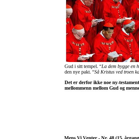
Gud i sitt tempel. “
La dem bygge en he
den nye pakt. “
Så Kristus ved troen ka
Det er derfor ikke noe ny-testamente
mellommenn mellom Gud og menne
Mens Vi Venter - Nr. 48 (15. årgang