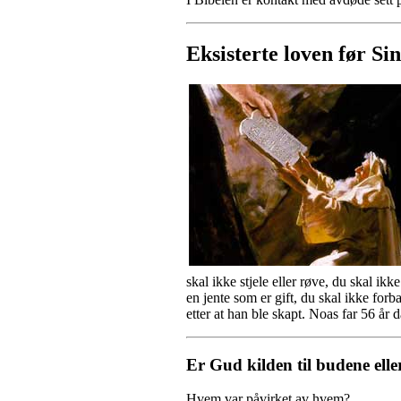
Eksisterte loven før Si
skal ikke stjele eller røve, du skal ikke
en jente som er gift, du skal ikke f
etter at han ble skapt. Noas far 56 år
Er Gud kilden til budene elle
Hvem var påvirket av hvem?