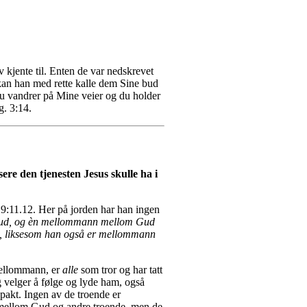
 kjente til. Enten de var nedskrevet
 kan han med rette kalle dem Sine bud
du vandrer på Mine veier og du holder
g. 3:14.
re den tjenesten Jesus skulle ha i
. 9:11.12. Her på jorden har han ingen
Gud, og èn mellommann mellom Gud
te, liksesom han også er mellommann
 mellommann, er
alle
som tror og har tatt
g velger å følge og lyde ham, også
 pakt. Ingen av de troende er
 mellom Gud og andre troende, men de