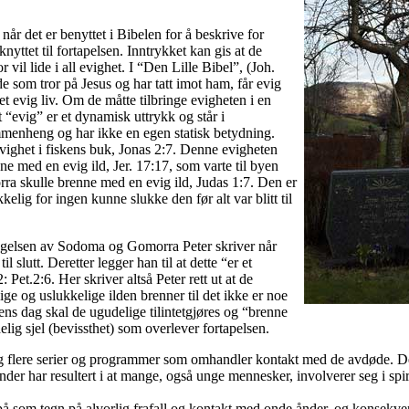
r det er benyttet i Bibelen for å beskrive for
nyttet til fortapelsen. Inntrykket kan gis at de
r vil lide i all evighet. I “Den Lille Bibel”, (Joh.
e som tror på Jesus og har tatt imot ham, får evig
et evig liv. Om de måtte tilbringe evigheten i en
et “evig” er et dynamisk uttrykk og står i
sammenheng og har ikke en egen statisk betydning.
evighet i fiskens buk, Jonas 2:7. Denne evigheten
nne med en evig ild, Jer. 17:17, som varte til byen
 skulle brenne med en evig ild, Judas 1:7. Den er
kelig for ingen kunne slukke den før alt var blitt til
ggelsen av Sodoma og Gomorra Peter skriver når
il slutt. Deretter legger han til at dette “er et
 Pet.2:6. Her skriver altså Peter rett ut at de
vige og uslukkelige ilden brenner til det ikke er noe
rrens dag skal de ugudelige tilintetgjøres og “brenne
lig sjel (bevissthet) som overlever fortapelsen.
 og flere serier og programmer som omhandler kontakt med de avdøde. De
nder har resultert i at mange, også unge mennesker, involverer seg i sp
på som tegn på alvorlig frafall og kontakt med onde ånder, og konsekven