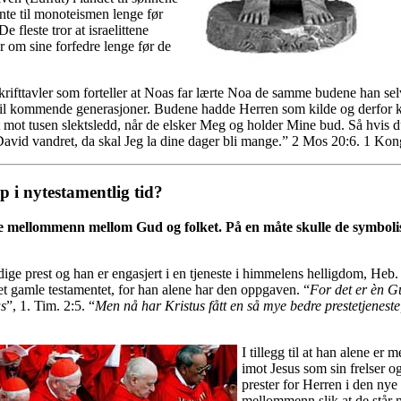
nte til monoteismen lenge før
e fleste tror at israelittene
 om sine forfedre lenge før de
rifttavler som forteller at Noas far lærte Noa de samme budene han selv
ørt til kommende generasjoner. Budene hadde Herren som kilde og derfor
 mot tusen slektsledd, når de elsker Meg og holder Mine bud. Så hvis 
David vandret, da skal Jeg la dine dager bli mange.” 2 Mos 20:6. 1 Kon
p i nytestamentlig tid?
e mellommenn mellom Gud og folket. På en måte skulle de symbolise
dige prest og han er engasjert i en tjeneste i himmelens helligdom, Heb
gamle testamentet, for han alene har den oppgaven. “
For det er èn 
us
”, 1. Tim. 2:5. “
Men nå har Kristus fått en så mye bedre prestetjenes
I tillegg til at han alene er
imot Jesus som sin frelser o
prester for Herren i den nye
mellommenn slik at de står