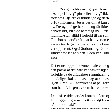
døde.
Ordet “evig” volder mange problemer nå
eksempel “evig” pine eller “evig” ild, k
fortaptes “sjeler” er udødelige og derfo
3:16) informerer Jesus oss om at kun d
liv. De ugudelige har ikke og får ikke 
helvetesild, ville de hatt evig liv. Ord
grunnteksten alltid i forhold til sin 
Om Jonas sier Skriften at han var en 
varte i tre dager. Jerusalem skulle bre
var oppbrent. Også Sodoma og Gomorra
slukket for lenge siden. Ilden var usluk
aske.
Det er nettopp om denne totale ødele
han påstår at det bare var “aske” igjen t
forbilde på de ugudelige i framtiden” 2:
ugudelige skal bli til aske og at den e
igjen. I Mal. 4:1 fortelles vi at på He
som halm”. Ingen av dem har en udøde
I den siste tiden er det kommet flere
Ufarliggjøringen av å søke de dødes å
‘Åndenes makt”.
I Bibelen er kontakt med avdøde sett 