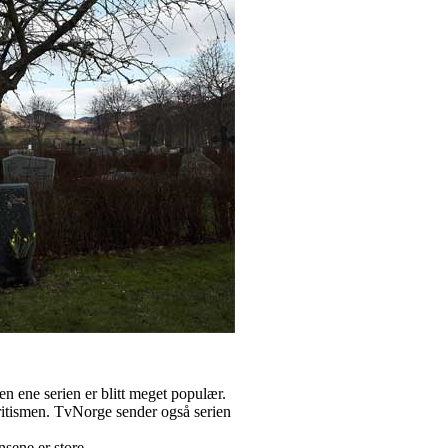
n ene serien er blitt meget populær.
iritismen. TvNorge sender også serien
sene er store...