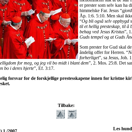
er prester som selv kan ha d
himmelske Far. Jesus “
gjord
Åp. 1:6. 5:10. Men skal ikke
“
Og bli også selv oppbygd so
til et hellig presteskap, til å
behag ved Jesus Kristus
”, 1
Guds tempel og at Guds Ånd
Som prester for Gud skal de
åndelig offer for Herren. “
Nå
forherliget
”, sa Jesus, Joh. 
lligdom for meg, og jeg vil bo midt i blant dem
”, 2. Mos. 25:8. Det sa
n bo i deres hjerte
”, Ef. 3:17.
lig forsvar for de forskjellige prestesskapene innen for kristne kir
sket.
Tilbake:
Les hundr
) 1 /2007