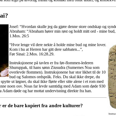
nai?
Josef: “Hvordan skulle jeg da gjøre denne store ondskap og syn
Abraham: “Abraham hører min røst og holdt mitt ord - mine bud, 
1.Mos. 26:5
“Hvor lenge vil dere nekte å holde mine bud og mine lover.
Kom i hu at Herren har gitt dere sabbaten...”,
Før Sinai: 2.Mos. 16:28.29.
Instruksjonene på tavlen er fra før-flommen-lederen
Shuruppak, til hans sønn Ziusudra (Sumernes Noa som
overlevde flommen). Instruksjonene har stor likhet til de 10
bud og Salomos ordspråk. Feks. Du skal ikke drepe, du
 spytte ut løgner, du skal ikke flørte eller sitte alene i et rom med
orbanne noen osv. Noas far levde samtidig med Adam som døde 930
 da Adam døde og har mottat undervisning direkte fra han.
r er de bare kopiert fra andre kulturer?