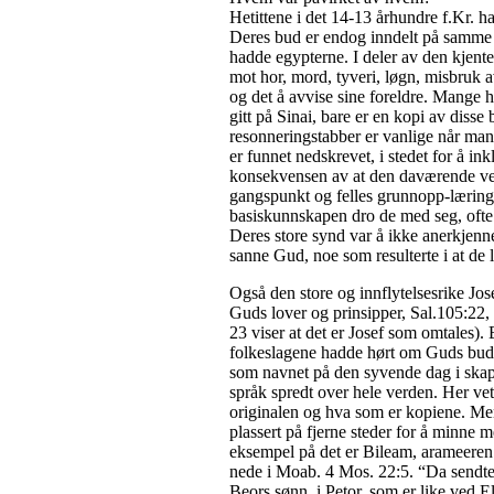
Hetittene i det 14-13 århundre f.Kr. h
Deres bud er endog inndelt på samme
hadde egypterne. I deler av den kjent
mot hor, mord, tyveri, løgn, misbruk 
og det å avvise sine foreldre. Mange h
gitt på Sinai, bare er en kopi av disse
resonneringstabber er vanlige når man b
er funnet nedskrevet, i stedet for å in
konsekvensen av at den daværende v
gangspunkt og felles grunnopp-lærin
basiskunnskapen dro de med seg, ofte
Deres store synd var å ikke anerkjen
sanne Gud, noe som resulterte i at de 
Også den store og innflytelsesrike Jo
Guds lover og prinsipper, Sal.105:22
23 viser at det er Josef som omtales).
folkeslagene hadde hørt om Guds bud, e
som navnet på den syvende dag i skap
språk spredt over hele verden. Her ve
originalen og hva som er kopiene. Me
plassert på fjerne steder for å minne
eksempel på det er Bileam, arameeren
nede i Moab. 4 Mos. 22:5. “Da sendte
Beors sønn, i Petor, som er like ved El