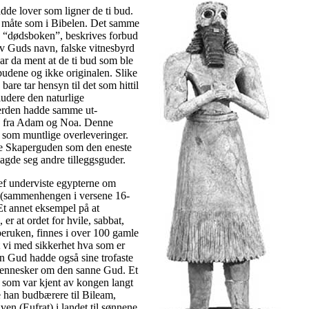
adde lover som ligner de ti bud.
 måte som i Bibelen. Det samme
e “dødsboken”, beskrives forbud
av Guds navn, falske vitnesbyrd
ar da ment at de ti bud som ble
 budene og ikke originalen. Slike
are tar hensyn til det som hittil
kludere den naturlige
erden hadde samme ut-
g fra Adam og Noa. Denne
 som muntlige overleveringer.
ne Skaperguden som den eneste
lagde seg andre tilleggsguder.
sef underviste egypterne om
, (sammenhengen i versene 16-
 Et annet eksempel på at
r at ordet for hvile, sabbat,
eruken, finnes i over 100 gamle
t vi med sikkerhet hva som er
n Gud hadde også sine trofaste
 mennesker om den sanne Gud. Et
 som var kjent av kongen langt
 han budbærere til Bileam,
ven (Eufrat) i landet til sønnene