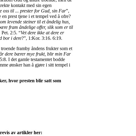
irekte kontakt med sin egen
e oss til ... prester for Gud, sin Far
”,
 en prest tjene i et tempel ved å ofre?
m levende steiner til et åndelig hus,
 bære fram åndelige offer, slik som er til
. Pet. 2:5. “
Vet dere ikke at dere er
 bor i dere
?”, 1:Kor. 3:16. 6:19.
 troende framby åndens frukter som et
r dere bærer mye frukt, blir min Far
15:8. I det gamle testamentet bodde
mme ønsker han å gjøre i sitt tempel i
ker, hvor presten blir satt som
evis av artikler her: