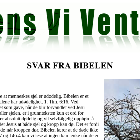
SVAR FRA BIBELEN
e at menneskes sjel er udødelig. Bibelen er et
alene har udødelighet, 1. Tim. 6:16. Ved
et som gave, når de blir forvandlet ved Jesu
ler sjelen, er i grunnteksten kun et ord for
r absolutt dødelig og vil selvfølgelig opphøre å
ier Jesus at både sjel og kropp kan dø. Det er fordi
 dø når kroppen dør. Bibelen lærer at de døde ikke
17 og 146:4 kan vi lese at ingen kan tenke når de er