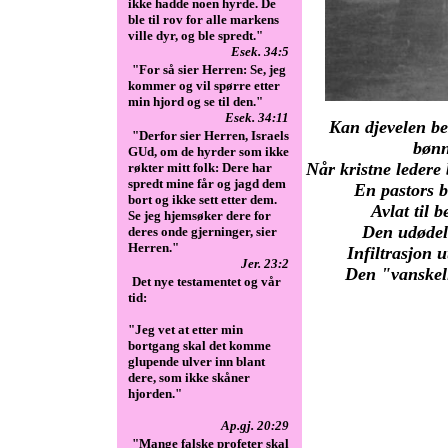
ikke hadde noen hyrde. De
ble til rov for alle markens
ville dyr, og ble spredt."
Esek. 34:5
"For så sier Herren: Se, jeg
kommer og vil spørre etter
min hjord og se til den."
Esek. 34:11
Kan djevelen be
"Derfor sier Herren, Israels
bøn
GUd, om de hyrder som ikke
Når kristne ledere 
røkter mitt folk: Dere har
spredt mine får og jagd dem
En pastors b
bort og ikke sett etter dem.
Avlat til 
Se jeg hjemsøker dere for
Den udødeli
deres onde gjerninger, sier
Herren."
Infiltrasjon 
Jer. 23:2
Den "vanskeli
Det nye testamentet og vår
tid:
"Jeg vet at etter min
bortgang skal det komme
glupende ulver inn blant
dere, som ikke skåner
hjorden."
Ap.gj. 20:29
"Mange falske profeter skal