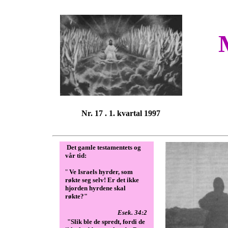
Nr. 17 . 1. kvartal 1997
Det gamle testamentets og
vår tid:
"
Ve Israels hyrder, som
røkte seg selv! Er det ikke
hjorden hyrdene skal
røkte?"
Esek. 34:2
"Slik ble de spredt, fordi de