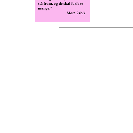
stå fram, og de skal forføre
mange."
Matt. 24:11