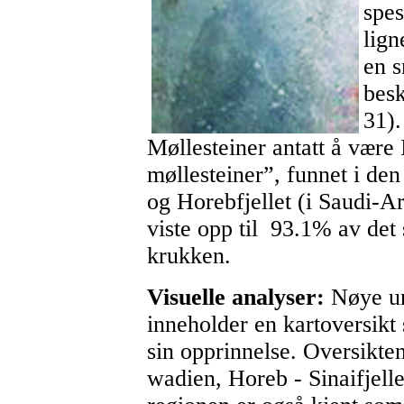
spes
lign
en s
besk
31)
Møllesteiner antatt å være
møllesteiner”, funnet i den
og Horebfjellet (i Saudi-Ar
viste opp til 93.1% av de
krukken.
Visuelle analyser:
Nøye un
inneholder en kartoversikt
sin opprinnelse. Oversikte
wadien, Horeb - Sinaifjel