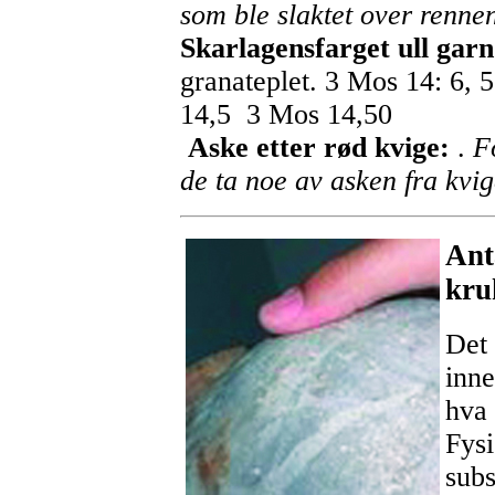
som ble slaktet over renne
Skarlagensfarget ull garn
granateplet. 3 Mos 14: 6, 
14,5 3 Mos 14,50
Aske etter rød kvige:
.
Fo
de ta noe av asken fra kvi
Ant
kru
Det 
inne
hva 
Fysi
subs