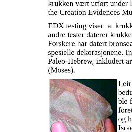
krukken vært utført under 
the Creation Evidences Mu
EDX testing viser at krukk
andre tester daterer krukke
Forskere har datert bronsea
spesielle dekorasjonene. In
Paleo-Hebrew, inkludert ar
(Moses).
Leir
bedu
ble 
fore
og h
Isra