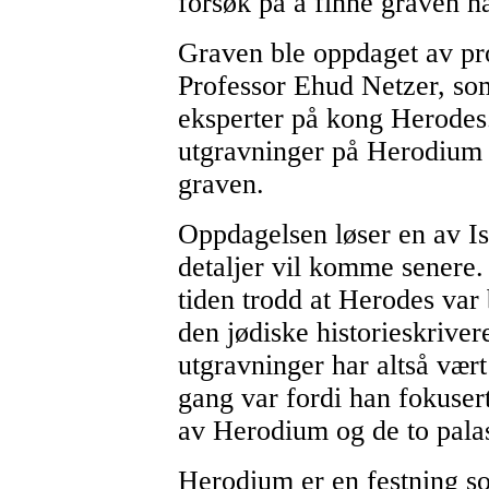
forsøk på å finne graven ha
Graven ble oppdaget av pro
Professor Ehud Netzer, so
eksperter på kong Herodes.
utgravninger på Herodium s
graven.
Oppdagelsen løser en av Isr
detaljer vil komme senere.
tiden trodd at Herodes var
den jødiske historieskriver
utgravninger har altså vær
gang var fordi han fokusert
av Herodium og de to palas
Herodium er en festning s