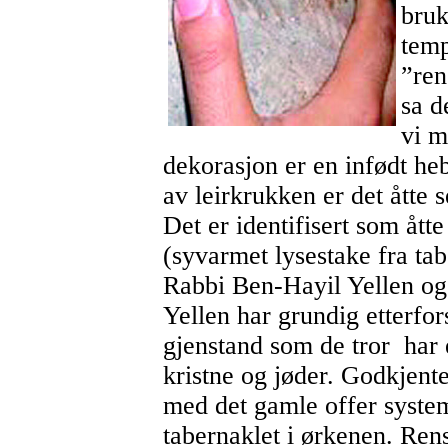
bruk
temp
”ren
sa d
vi m
dekorasjon er en infødt he
av leirkrukken er det åtte s
Det er identifisert som åt
(syvarmet lysestake fra tab
Rabbi Ben-Hayil Yellen o
Yellen har grundig etterfor
gjenstand som de tror har 
kristne og jøder. Godkjent
med det gamle offer system
tabernaklet i ørkenen. Ren