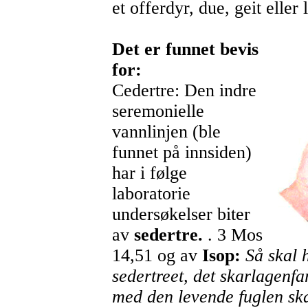
et offerdyr, due, geit eller
Det er funnet bevis
for:
Cedertre: Den indre
seremonielle
vannlinjen (ble
funnet på innsiden)
har i følge
laboratorie
undersøkelser biter
av
sedertre.
. 3 Mos
14,51 og av
Isop:
Så skal 
sedertreet, det skarlagenf
med den levende fuglen ska