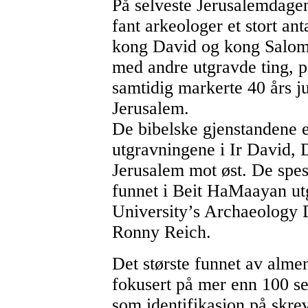
På selveste Jerusalemdagen
fant arkeologer et stort ant
kong David og kong Salomo
med andre utgravde ting, 
samtidig markerte 40 års j
Jerusalem.
De bibelske gjenstandene e
utgravningene i Ir David,
Jerusalem mot øst. De spes
funnet i Beit HaMaayan utg
University’s Archaeology 
Ronny Reich.
Det største funnet av almen
fokusert på mer enn 100 se
som identifikasjon på skre