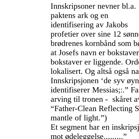
Innskripsoner nevner bl.a.
paktens ark og en
identifisering av Jakobs
profetier over sine 12 søn
brødrenes kornbånd som bøy
at Josefs navn er bokstave
bokstaver er liggende. Or
lokalisert. Og altså også n
Innskripsjonen ‘de syv øy
identifiserer Messias;:.” Fa
arving til tronen - skåret
“Father-Clean Reflecting S
mantle of light.”)
Et segment har en inskripsj
mot ødeleggelse.........”