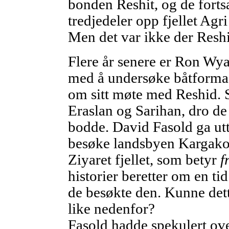
bonden Reshit, og de fortsat
tredjedeler opp fjellet Agri
Men det var ikke der Reshit
Flere år senere er Ron Wya
med å undersøke båtformasj
om sitt møte med Reshid.
Eraslan og Sarihan, dro de 
bodde. David Fasold ga utt
besøke landsbyen Kargakon
Ziyaret fjellet, som betyr
f
historier beretter om en ti
de besøkte den. Kunne dett
like nedenfor?
Fasold hadde spekulert over