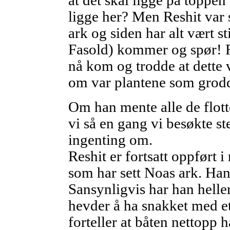
at det skal ligge på toppen
ligge her? Men Reshit var s
ark og siden har alt vært s
Fasold) kommer og spør! Re
nå kom og trodde at dette v
om var plantene som grod
Om han mente alle de flot
vi så en gang vi besøkte st
ingenting om.
Reshit er fortsatt oppført 
som har sett Noas ark. Han
Sansynligvis har han helle
hevder å ha snakket med e
forteller at båten nettopp h