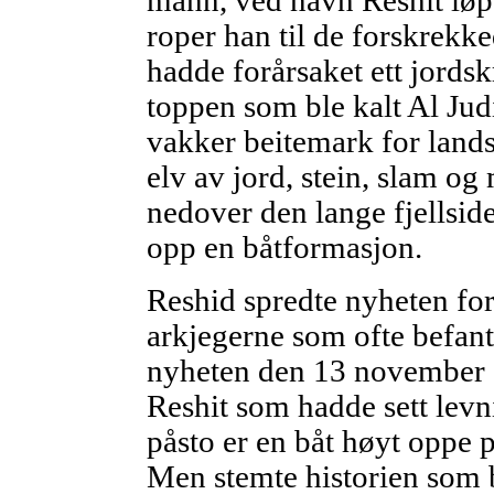
mann, ved navn Reshit lø
roper han til de forskrekk
hadde forårsaket ett jords
toppen som ble kalt Al Jud
vakker beitemark for landsb
elv av jord, stein, slam og
nedover den lange fjellsid
opp en båtformasjon.
Reshid spredte nyheten fort
arkjegerne som ofte befant
nyheten den 13 november
Reshit som hadde sett lev
påsto er en båt høyt oppe p
Men stemte historien som b