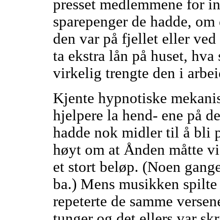
presset medlemmene for i
sparepenger de hadde, om 
den var på fjellet eller ve
ta ekstra lån på huset, hva
virkelig trengte den i arb
Kjente hypnotiske mekanis
hjelpere la hend- ene på d
hadde nok midler til å bli 
høyt om at Ånden måtte vis
et stort beløp. (Noen gange
ba.) Mens musikken spilte
repeterte de samme versene
tunger og det ellers var sk