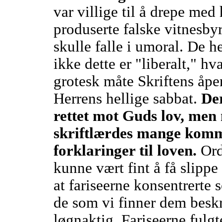
var villige til å drepe me
produserte falske vitnesbyr
skulle falle i umoral. De h
ikke dette er "liberalt," hv
grotesk måte Skriftens åpe
Herrens hellige sabbat.
Der
rettet mot Guds lov, me
skriftlærdes mange komme
forklaringer til loven.
Ord
kunne vært fint å få slipp
at fariseerne konsentrerte 
de som vi finner dem beskr
løgnaktig. Fariseerne fulgt