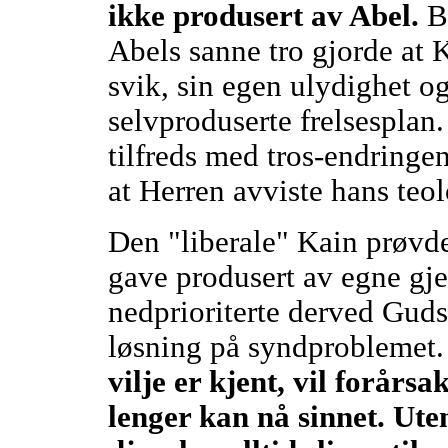
ikke produsert av Abel.
B
Abels sanne tro gjorde at K
svik, sin egen ulydighet o
selvproduserte frelsesplan.
tilfreds med tros-endringe
at Herren avviste hans teol
Den "liberale" Kain prøvde
gave produsert av egne gje
nedprioriterte derved Guds
løsning på syndproblemet
vilje er kjent, vil forårs
lenger kan nå sinnet. Ute