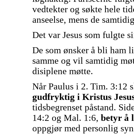
vedtekter og søkte hele ti
anseelse, mens de samtidig
Det var Jesus som fulgte s
De som ønsker å bli ham lik,
samme og vil samtidig mø
disiplene møtte.
Når Paulus i 2. Tim. 3:12 s
gudfryktig i Kristus Jesus
tidsbegrenset påstand. Sid
14:2 og Mal. 1:6,
betyr å 
oppgjør med personlig synd