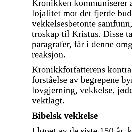
Kronikken kommuniserer at
lojalitet mot det fjerde bud
vekkelsesbetonte samfunn,
troskap til Kristus. Disse 
paragrafer, får i denne om
reaksjon.
Kronikkforfatterens kontra
forståelse av begrepene byr
lovgjerning, vekkelse, jøden
vektlagt.
Bibelsk vekkelse
I løpet av de siste 150 år,