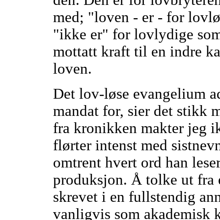
den. Den er for lovbryteren.
med; "loven - er - for lovl
"ikke er" for lovlydige som
mottatt kraft til en indre
loven.
Det lov-løse evangelium ad
mandat for, sier det stikk 
fra kronikken makter jeg ik
flørter intenst med sistnev
omtrent hvert ord han leser
produksjon. Å tolke ut fr
skrevet i en fullstendig an
vanligvis som akademisk k