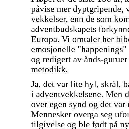
påvise mer dyptgripende, v
vekkelser, enn de som kom
adventbudskapets forkynnel
Europa. Vi omtaler her bibe
emosjonelle "happenings" m
og redigert av ånds-guruer
metodikk.
Ja, det var lite hyl, skrål,
i adventvekkelsene. Men d
over egen synd og det var 
Mennesker overga seg ufor
tilgivelse og ble født på ny