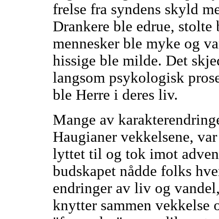
frelse fra syndens skyld m
Drankere ble edrue, stolte
mennesker ble myke og var
hissige ble milde. Det skj
langsom psykologisk pros
ble Herre i deres liv.
Mange av karakterendringe
Haugianer vekkelsene, var 
lyttet til og tok imot adve
budskapet nådde folks hver
endringer av liv og vandel,
knytter sammen vekkelse o