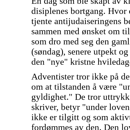
En dag som ble skapt av kir
disiplenes bortgang. Hvor e
tjente antijudaiseringens b
sammen med ønsket om til
som dro med seg den gamle
(søndag), senere utpekt o
den "nye" kristne hvileda
Adventister tror ikke på d
om at tilstanden å være "u
gyldighet." De tror uttrykk
skriver, betyr "under love
ikke er tilgitt og som akti
fordømmes av den. Den lovl