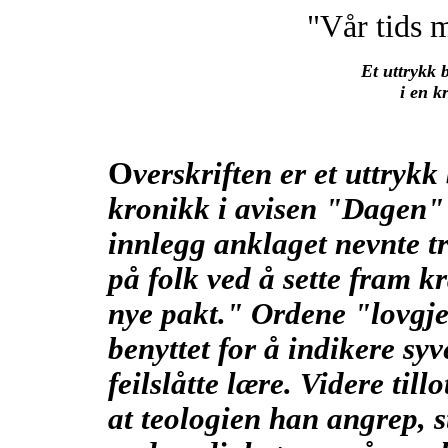
"Vår tids 
Et uttrykk 
i en k
O
verskriften
er et uttrykk
kronikk i avisen "Dagen"
innlegg anklaget nevnte t
på folk ved å sette fram 
nye pakt." Ordene "lovgje
benyttet for å indikere sy
feilslåtte lære. Videre til
at teologien han angrep, st