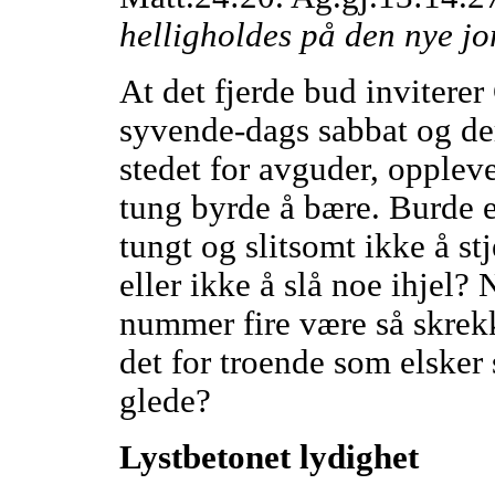
helligholdes på den nye jo
At det fjerde bud invitere
syvende-dags sabbat og der
stedet for avguder, opplev
tung byrde å bære. Burde en
tungt og slitsomt ikke å stj
eller ikke å slå noe ihjel?
nummer fire være så skrekk
det for troende som elsker
glede?
Lystbetonet lydighet