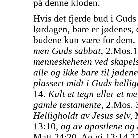
på denne kloden.
Hvis det fjerde bud i Guds
lørdagen, bare er jødenes,
budene kun være for dem.
men Guds sabbat,
2.Mos.1
menneskeheten ved skapel
alle og ikke bare til jøden
plassert midt i Guds helli
14.
Kalt et tegn eller et m
gamle testamente,
2.Mos. 
Helligholdt av Jesus selv,
M
13:10,
og av apostlene og a
Matt.24:20. Ag.gj.13:14.2