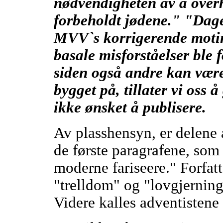
nødvendigheten av å over
forbeholdt jødene." "Dagen
MVV`s korrigerende moti
basale misforståelser ble
siden også andre kan være
bygget på, tillater vi oss 
ikke ønsket å publisere.
Av plasshensyn, er delene 
de første paragrafene, som 
moderne fariseere." Forfat
"trelldom" og "lovgjerning
Videre kalles adventistene